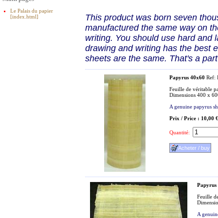
Le Palais du papier
This product was born seven thousa
[index.html]
manufactured the same way on the
writing. You should use hard and l
drawing and writing has the best e
sheets are the same. That's a part
Papyrus 40x60
Ref:
Feuille de véritable 
Dimensions 400 x 6
A genuine papyrus s
Prix / Price : 10,00 
Quantité:
Papyrus
Feuille d
Dimensio
A genuin