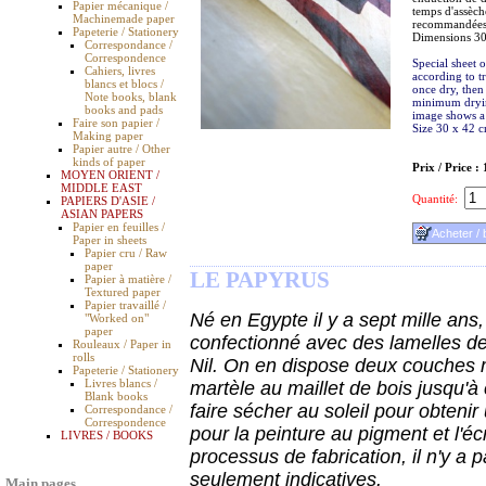
Papier mécanique /
temps d'assèc
Machinemade paper
recommandées. 
Papeterie / Stationery
Dimensions 30
Correspondance /
Correspondence
Special sheet o
Cahiers, livres
according to t
blancs et blocs /
once dry, then
Note books, blank
minimum dryin
books and pads
image shows a t
Faire son papier /
Size 30 x 42 c
Making paper
Papier autre / Other
kinds of paper
Prix / Price :
MOYEN ORIENT /
MIDDLE EAST
Quantité:
PAPIERS D'ASIE /
ASIAN PAPERS
Papier en feuilles /
Paper in sheets
Papier cru / Raw
paper
LE PAPYRUS
Papier à matière /
Textured paper
Papier travaillé /
Né en Egypte il y a sept mille ans,
"Worked on"
paper
confectionné avec des lamelles de 
Rouleaux / Paper in
rolls
Nil. On en dispose deux couches m
Papeterie / Stationery
Livres blancs /
martèle au maillet de bois jusqu'à c
Blank books
faire sécher au soleil pour obtenir
Correspondance /
Correspondence
pour la peinture au pigment et l'é
LIVRES / BOOKS
processus de fabrication, il n'y a 
seulement indicatives.
Main pages