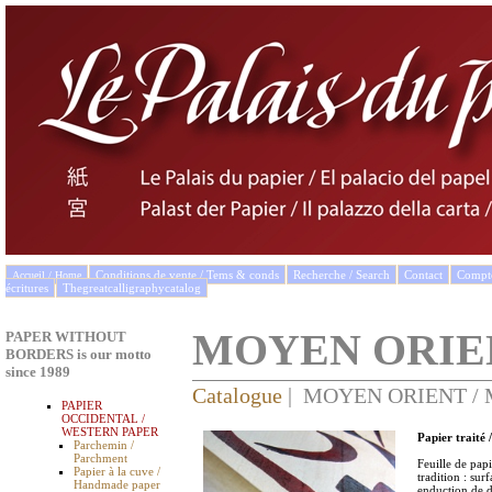
Conditions de vente / Tems & conds
Recherche / Search
Contact
Compto
Accueil / Home
écritures
Thegreatcalligraphycatalog
MOYEN ORIEN
PAPER WITHOUT
BORDERS is our motto
since 1989
Catalogue
| MOYEN ORIENT /
PAPIER
OCCIDENTAL /
WESTERN PAPER
Papier traité 
Parchemin /
Parchment
Feuille de papi
Papier à la cuve /
tradition : su
Handmade paper
enduction de d