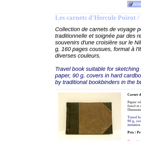
Les carnets d'Hercule Poirot 
Collection de carnets de voyage po
traditionnelle et soignée par des r
souvenirs d'une croisière sur le Nil
g, 160 pages cousues, format à l'i
diverses couleurs.
Travel book suitable for sketching
paper, 90 g, covers in hard cardb
by traditional bookbinders in the b
Carnet d
Papier vé
foncé et 
Dimensi
Travel bo
90 g, co
imitation
Prix / Pr