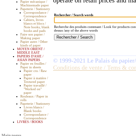
operate on retail prices and m
Papier mécanique /
Machinemade paper
Papeterie / Stationery
Correspondance /
Rechercher / Search words
Correspondence
Cahiers, livres
blancs et blocs /
Recherche des produits contenant / Look for products con
Note books, blank
dessus /any of the above words
books and pads
Faire son papier /
Making paper
Papier autre / Other
kinds of paper
MOYEN ORIENT /
MIDDLE EAST
PAPIERS D'ASIE /
© 1999-2021 Le Palais du papier
ASIAN PAPERS
Papier en feuilles /
Conditions de vente / Tems & co
Paper in sheets
Papier cru / Raw
paper
Papier à matière /
Textured paper
Papier travaillé /
"Worked on"
paper
Rouleaux / Paper in
rolls
Papeterie / Stationery
Livres blancs /
Blank books
Correspondance /
Correspondence
LIVRES / BOOKS
Main pages