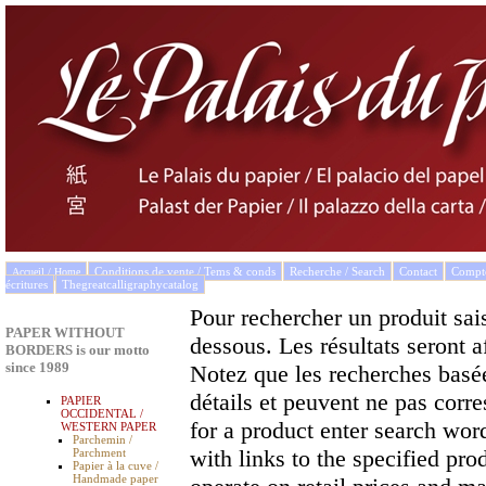
Conditions de vente / Tems & conds
Recherche / Search
Contact
Compto
Accueil / Home
écritures
Thegreatcalligraphycatalog
Pour rechercher un produit sais
PAPER WITHOUT
dessous. Les résultats seront a
BORDERS is our motto
since 1989
Notez que les recherches basées
détails et peuvent ne pas corr
PAPIER
OCCIDENTAL /
for a product enter search wor
WESTERN PAPER
Parchemin /
with links to the specified pro
Parchment
Papier à la cuve /
Handmade paper