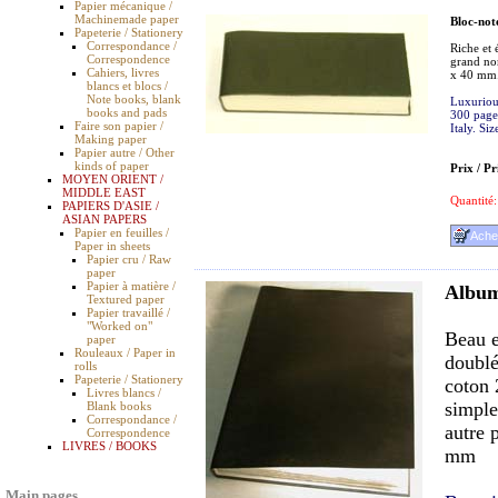
Papier mécanique /
Machinemade paper
Bloc-not
Papeterie / Stationery
Correspondance /
Riche et 
Correspondence
grand no
Cahiers, livres
x 40 mm
blancs et blocs /
Note books, blank
Luxurious
books and pads
300 pages
Faire son papier /
Italy. S
Making paper
Papier autre / Other
kinds of paper
Prix / Pr
MOYEN ORIENT /
MIDDLE EAST
Quantité:
PAPIERS D'ASIE /
ASIAN PAPERS
Papier en feuilles /
Paper in sheets
Papier cru / Raw
paper
Papier à matière /
Album
Textured paper
Papier travaillé /
"Worked on"
Beau e
paper
Rouleaux / Paper in
doublé
rolls
Papeterie / Stationery
coton 
Livres blancs /
simple
Blank books
Correspondance /
autre 
Correspondence
LIVRES / BOOKS
mm
Main pages