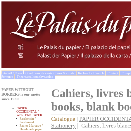
Conditions de vente / Tems & conds
Recherche / Search
Contact
Compto
Accueil / Home
écritures
Thegreatcalligraphycatalog
Cahiers, livres 
PAPER WITHOUT
BORDERS is our motto
since 1989
books, blank bo
PAPIER
OCCIDENTAL /
WESTERN PAPER
Catalogue
|
PAPIER OCCIDENT
Parchemin /
Parchment
Stationery
| Cahiers, livres blanc
Papier à la cuve /
Handmade paper