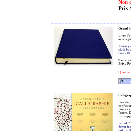
Non d
Prix 
Grand li
Livre d'o
avec sig
A heavy A
cloth bou
Size 210
9
in stoc
Prix / Pr
Quantité:
Calligra
Bloc de p
confusion
réserve a
l'encre. 
fort supp
Pad of 25
Schut fac
pulp is 1