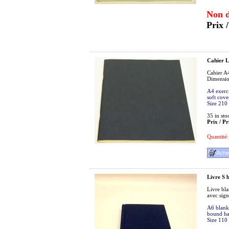
Non d
Prix 
Cahier L
Cahier A4
Dimensi
A4 exerci
soft cove
Size 210
35
in sto
Prix / Pr
Quantité:
Livre S b
Livre bla
avec sig
A6 blank 
bound ha
Size 110