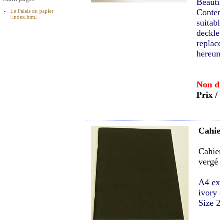
Beauti
Conten
Le Palais du papier
[index.html]
suitab
deckle
replac
hereun
Non d
Prix /
Cahie
Cahier
vergé
A4 ex
ivory 
Size 