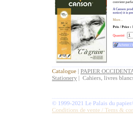
convient parfa
A Canson produ
notice) it is p
More...
Prix / Price :
Quantité:
Catalogue
|
PAPIER OCCIDENT
Stationery
| Cahiers, livres blanc
© 1999-2021 Le Palais du papier
Conditions de vente / Tems & co