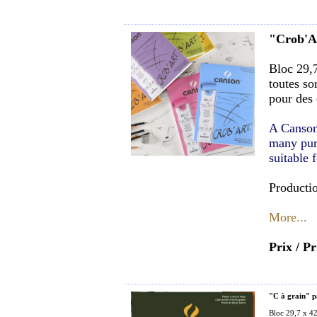
"Crob'A
Bloc 29,7
toutes so
pour des 
A Canson
many purp
suitable 
Productio
More...
Prix / Pr
"C à grain" p
Bloc 29,7 x 42 