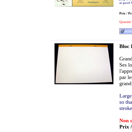
as good f
Prix / Pr
Quantité:
Bloc 
Grand
Ses l
l'appr
par le
grand
Large
so tha
strok
Non d
Prix 