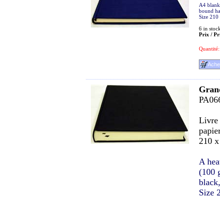
A4 blank 
bound ha
Size 210
6
in stoc
Prix / Pr
Quantité:
Grand
PA06
Livre 
papie
210 
A hea
(100 
black
Size 