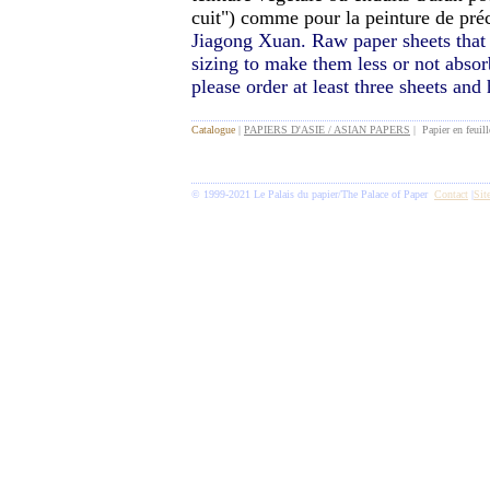
cuit") comme pour la peinture de préc
Jiagong Xuan. Raw paper sheets that 
sizing to make them less or not abso
please order at least three sheets an
Catalogue
|
PAPIERS D'ASIE / ASIAN PAPERS
| Papier en feuill
© 1999-2021 Le Palais du papier/The Palace of Paper
Contact
|
Sit