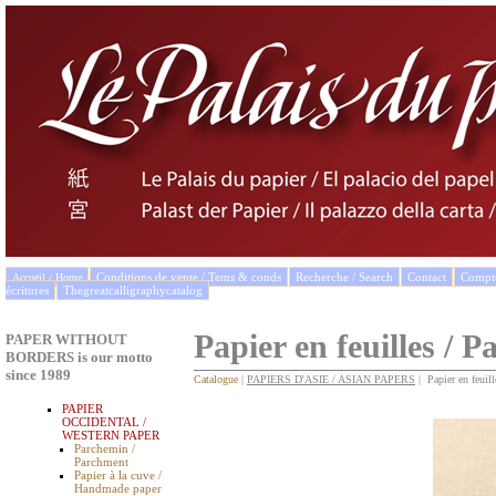
Conditions de vente / Tems & conds
Recherche / Search
Contact
Compto
Accueil / Home
écritures
Thegreatcalligraphycatalog
Papier en feuilles / P
PAPER WITHOUT
BORDERS is our motto
since 1989
Catalogue
|
PAPIERS D'ASIE / ASIAN PAPERS
| Papier en feuill
PAPIER
OCCIDENTAL /
WESTERN PAPER
Parchemin /
Parchment
Papier à la cuve /
Handmade paper