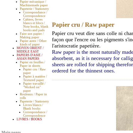
Papier mécanique /
Machinemade paper
Papeterie / Stationery
Correspondance /
Correspondence
Cahiers, livres
blancs et blocs /
Papier cru / Raw paper
Note books, blank
books and pads
Papier cru veut dire sans colle ni cha
Faire son papier /
Making paper
façon que l'encre ou les pigments s'inc
Papier autre / Other
kinds of paper
l'aristocratie papetière.
MOYEN ORIENT /
Raw paper is the most naturally made
MIDDLE EAST
PAPIERS D'ASIE /
absorbent, as it is necessary for call
ASIAN PAPERS
Papier en feuilles /
sheets are rolled for shipping theref
Paper in sheets
Papier cru / Raw
ordered for the thinnest ones.
paper
Papier à matière /
Textured paper
Papier travaillé /
"Worked on"
paper
Rouleaux / Paper in
rolls
Papeterie / Stationery
Livres blancs /
Blank books
Correspondance /
Correspondence
LIVRES / BOOKS
Main pages