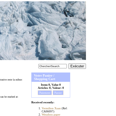
Votre Panier /
Shopping Cart
trative reste la même:
Items
0, Value
0
Articles:
0, Valeur:
0
Paiement
Panier
can be reached at:
Received recently:
Vermilion Xuan
(Ref:
CA06097)
Wenzhou paper