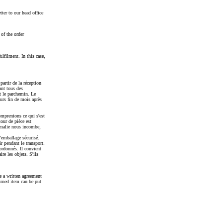
ter to our head office
 of the order
ulfilment. In this case,
partir de la réception
tant tous des
et le parchemin. Le
urs fin de mois après
omprenions ce qui s'est
tour de pièce est
nomalie nous incombe,
l'emballage sécurisé.
r pendant le transport.
ordonnés. Il convient
re les objets. S'ils
e a written agreement
turned item can be put