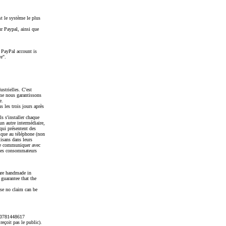
t le système le plus
ur Paypal, ainsi que
 PayPal account is
e".
ustrielles. C'est
mme nous garantissons
e.
 les trois jours après
s s'installer chaque
un autre intermédiaire,
qui présentent des
sique au téléphone (non
tisans dans leurs
 de communiquer avec
, les consommateurs
 are handmade in
 guarantee that the
ise no claim can be
u 0781448617
reçoit pas le public).