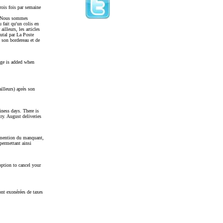
ois fois par semaine
r. Nous sommes
 fait qu'un colis en
illeurs, les articles
rutal par La Poste
 son bordereau et de
iage is added when
illeurs) après son
iness days. There is
ry. August deliveries
c mention du manquant,
 permettant ainsi
option to cancel your
nt exonérées de taxes