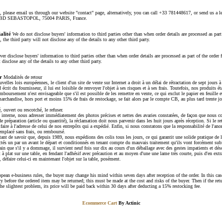
s, please email us through our website "contact" page, alternatively, you can call +33 781448617, or send us a let
2 BD SEBASTOPOL, 75004 PARIS, France.
alité
We do not disclose buyers' information to third parties other than when order details are processed as part
, the third party will not disclose any of the details to any other third party.
er disclose buyers' information to third parties other than when order details are processed as part of the order f
t disclose any of the details to any other third party.
r
Modalités de retour
les lois européennes, le client d'un site de vente sur Internet a droit à un délai de rétractation de sept jours à 
 écrit du fournisseur, il lui est loisible de renvoyer l'objet à ses risques et à ses frais. Toutefois, nos produits é
boursement n'est envisageable que s'il est possible de les remettre en vente, ce qui exclut le papier en feuille 
rchandise, hors port et moins 15% de frais de restockage, se fait alors par le compte CB, au plus tard trente jo
é, ouvert ou rescotché, le refuser.
n interne, nous adresser immédiatement des photos précises et nettes des avaries constatées, de façon que nous c
de préparation (article ou quantité), la réclamation doit nous parvenir dans les huit jours après réception. Si le re
 faire à l'adresse de celui de nos entrepôts qui a expédié. Enfin, si nous constatons que la responsabilité de l'a
 remplacé sans frais, ou remboursé.
tant de savoir que, depuis 1989, nous expédions des colis tous les jours, ce qui garantit une solide pratique de 
ectés un par un avant le départ et conditionnés en tenant compte du mauvais traitement qu'ils vont forcément subi
tain que s'il y a dommage, il survient neuf fois sur dix au cours d'un déballage avec des gestes impatients et dés
 à plat sur une table, en fendant l'adhésif avec précaution et au moyen d'une une lame très courte, puis d'en extrai
défaire celui-ci en maintenant l'objet sur la table, posément.
ean e-business rules, the buyer may change his mind within seven days after reception of the order. In this cas
ary before the ordered item may be returned; this must be made at the cost and risks of the buyer. Then if the re
the slightest problem, its price will be paid back within 30 days after deducting a 15% restocking fee.
Ecommerce Cart
By Actinic