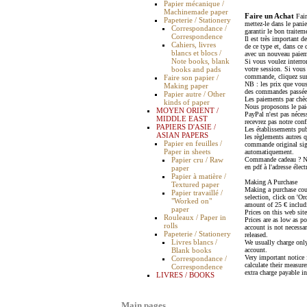
Papier mécanique /
Machinemade paper
Faire un Achat
Fair
Papeterie / Stationery
mettez-le dans le pani
Correspondance /
garantir le bon traite
Correspondence
Il est très important de
Cahiers, livres
de ce type et, dans ce
blancs et blocs /
avec un nouveau paieme
Note books, blank
Si vous voulez interro
books and pads
votre session. Si vous 
commande, cliquez sur
Faire son papier /
NB : les prix que vous 
Making paper
des commandes passées 
Papier autre / Other
Les paiements par chè
kinds of paper
Nous proposons le paie
MOYEN ORIENT /
PayPal n'est pas nécess
MIDDLE EAST
recevrez pas notre co
PAPIERS D'ASIE /
Les établissements pub
ASIAN PAPERS
les règlements autres q
Papier en feuilles /
commande original sign
Paper in sheets
automatiquement.
Papier cru / Raw
Commande cadeau ? Nous
en pdf à l'adresse élec
paper
Papier à matière /
Making A Purchase
Textured paper
Making a purchase coul
Papier travaillé /
selection, click on 'O
"Worked on"
amount of 25 € includi
paper
Prices on this web site
Rouleaux / Paper in
Prices are as low as p
rolls
account is not necessa
Papeterie / Stationery
released.
Livres blancs /
We usually charge only 
Blank books
account.
Very important notice f
Correspondance /
calculate their measur
Correspondence
extra charge payable i
LIVRES / BOOKS
Main pages