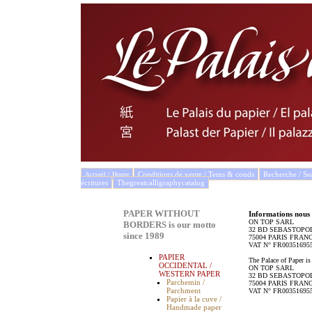
Conditions de vente / Tems & conds
Recherche / Se
Accueil / Home
écritures
Thegreatcalligraphycatalog
PAPER WITHOUT
Informations nous
ON TOP SARL
BORDERS is our motto
32 BD SEBASTOPO
since 1989
75004 PARIS FRAN
VAT N° FR003516955
PAPIER
The Palace of Paper is
OCCIDENTAL /
ON TOP SARL
WESTERN PAPER
32 BD SEBASTOPO
Parchemin /
75004 PARIS FRAN
Parchment
VAT N° FR003516955
Papier à la cuve /
Handmade paper