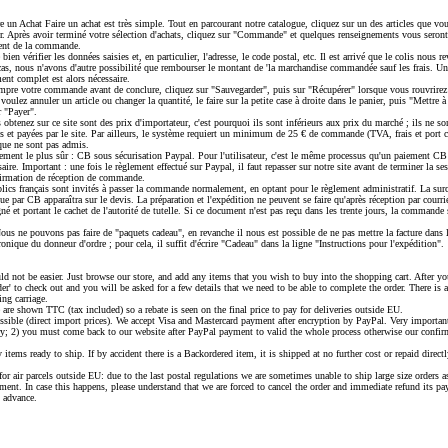
e un Achat Faire un achat est très simple. Tout en parcourant notre catalogue, cliquez sur un des articles que vou
er. Après avoir terminé votre sélection d'achats, cliquez sur "Commande" et quelques renseignements vous seron
ment de la commande.
 bien vérifier les données saisies et, en particulier, l'adresse, le code postal, etc. Il est arrivé que le colis nous r
 cas, nous n'avons d'autre possibilité que rembourser le montant de 'la marchandise commandée sauf les frais.
nt complet est alors nécessaire.
mpre votre commande avant de conclure, cliquez sur "Sauvegarder", puis sur "Récupérer" lorsque vous rouvrirez
voulez annuler un article ou changer la quantité, le faire sur la petite case à droite dans le panier, puis "Mettre à 
 "Payer".
obtenez sur ce site sont des prix d'importateur, c'est pourquoi ils sont inférieurs aux prix du marché ; ils ne s
et payées par le site. Par ailleurs, le système requiert un minimum de 25 € de commande (TVA, frais et port 
que ne sont pas admis.
ment le plus sûr : CB sous sécurisation Paypal. Pour l'utilisateur, c'est le même processus qu'un paiement CB
aire. Important : une fois le règlement effectué sur Paypal, il faut repasser sur notre site avant de terminer la s
nfirmation de réception de commande.
lics français sont invités à passer la commande normalement, en optant pour le règlement administratif. La sur
ue par CB apparaîtra sur le devis. La préparation et l'expédition ne peuvent se faire qu'après réception par courr
é et portant le cachet de l'autorité de tutelle. Si ce document n'est pas reçu dans les trente jours, la commande 
 ne pouvons pas faire de "paquets cadeau", en revanche il nous est possible de ne pas mettre la facture dans le
tronique du donneur d'ordre ; pour cela, il suffit d'écrire "Cadeau" dans la ligne "Instructions pour l'expédition".
d not be easier. Just browse our store, and add any items that you wish to buy into the shopping cart. After yo
rder' to check out and you will be asked for a few details that we need to be able to complete the order. There i
ng carriage.
 are shown TTC (tax included) so a rebate is seen on the final price to pay for deliveries outside EU.
ossible (direct import prices). We accept Visa and Mastercard payment after encryption by PayPal. Very importan
ry; 2) you must come back to our website after PayPal payment to valid the whole process otherwise our confirm
items ready to ship. If by accident there is a Backordered item, it is shipped at no further cost or repaid directl
or air parcels outside EU: due to the last postal regulations we are sometimes unable to ship large size orders a
ement. In case this happens, please understand that we are forced to cancel the order and immediate refund its pa
n advance.