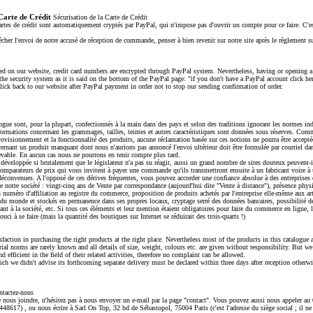
 Carte de Crédit
Sécurisation de la Carte de Crédit
rtes de crédit sont automatiquement cryptés par PayPal, qui n'impose pas d'ouvrir un compte pour ce faire. C'es
her l'envoi de notre accusé de réception de commande, penser à bien revenir sur notre site après le règlement s
ed on our website, credit card numbers are encrypted through PayPal system. Nevertheless, having or opening a
he security system as it is said on the bottom of the PayPal page: "if you don't have a PayPal account click her
 click back to our website after PayPal payment in order not to stop our sending confirmation of order.
logue sont, pour la plupart, confectionnés à la main dans des pays et selon des traditions ignorant les normes ind
formations concernant les grammages, tailles, teintes et autres caractéristiques sont données sous réserves. Co
rovisionnement et la fonctionnalité des produits, aucune réclamation basée sur ces notions ne pourra être accepté
ernant un produit manquant dont nous n'aurions pas annoncé l'envoi ultérieur doit être formulée par courriel dans
cevable. En aucun cas nous ne pourrons en tenir compte plus tard.
 développée si brutalement que le législateur n'a pas su réagir, aussi un grand nombre de sites douteux peuvent-il
 comparateurs de prix qui vous invitent à payer une commande qu'ils transmettront ensuite à un fabricant voire à 
déconvenues. A l'opposé de ces dérives fréquentes, vous pouvez accorder une confiance absolue à des entreprises 
de notre société : vingt-cinq ans de Vente par correspondance (aujourd'hui dite "Vente à distance"), présence phy
n numéro d'affiliation au registre du commerce, proposition de produits achetés par l'entreprise elle-même aux ar
du monde et stockés en permanence dans ses propres locaux, cryptage serré des données bancaires, possibilité
ant à la société, etc. Si tous ces éléments et leur mention étaient obligatoires pour faire du commerce en ligne
ouci à se faire (mais la quantité des boutiques sur Internet se réduirait des trois-quarts !)
sfaction in purchasing the right products at the right place. Nevertheless most of the products in this catalogue
ial norms are rarely known and all details of size, weight, colours etc. are given without responsibility. But we
d efficient in the field of their related activities, therefore no complaint can be allowed.
ch we didn't advise its forthcoming separate delivery must be declared within three days after reception otherw
tactez-nous
 nous joindre, n'hésitez pas à nous envoyer un e-mail par la page "contact". Vous pouvez aussi nous appeler a
48617) , ou nous écrire à Sarl On Top, 32 bd de Sébastopol, 75004 Paris (c'est l'adresse du siège social ; il ne 