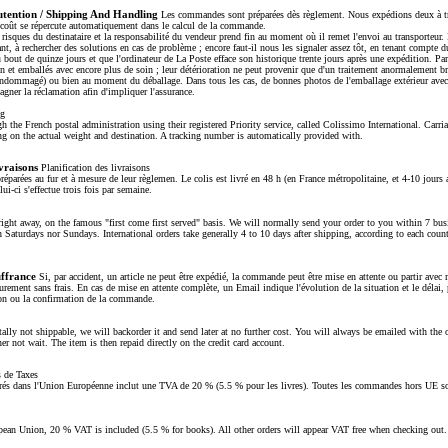
utention / Shipping And Handling
Les commandes sont préparées dès règlement. Nous expédions deux à tr
 coût se répercute automatiquement dans le calcul de la commande.
 risques du destinataire et la responsabilité du vendeur prend fin au moment où il remet l'envoi au transporteu
nt, à rechercher des solutions en cas de problème ; encore faut-il nous les signaler assez tôt, en tenant compte du
 bout de quinze jours et que l'ordinateur de La Poste efface son historique trente jours après une expédition. Par a
in et emballés avec encore plus de soin ; leur détérioration ne peut provenir que d'un traitement anormalement b
 endommagé) ou bien au moment du déballage. Dans tous les cas, de bonnes photos de l'emballage extérieur avec
agner la réclamation afin d'impliquer l'assurance.
ng
h the French postal administration using their registered Priority service, called Colissimo International. Carr
g on the actual weight and destination. A tracking number is automatically provided with.
ivraisons
Planification des livraisons
parées au fur et à mesure de leur règlemen. Le colis est livré en 48 h (en France métropolitaine, et 4-10 jours a
lui-ci s'effectue trois fois par semaine.
right away, on the famous "first come first served" basis. We will normally send your order to you within 7 bus
 Saturdays nor Sundays. International orders take generally 4 to 10 days after shipping, according to each count
ffrance
Si, par accident, un article ne peut être expédié, la commande peut être mise en attente ou partir ave
urement sans frais. En cas de mise en attente complète, un Email indique l'évolution de la situation et le délai,
ion ou la confirmation de la commande.
tally not shippable, we will backorder it and send later at no further cost. You will always be emailed with the 
er not wait. The item is then repaid directly on the credit card account.
 de Taxes
ivrés dans l'Union Européenne inclut une TVA de 20 % (5.5 % pour les livres). Toutes les commandes hors UE so
opean Union, 20 % VAT is included (5.5 % for books). All other orders will appear VAT free when checking out.