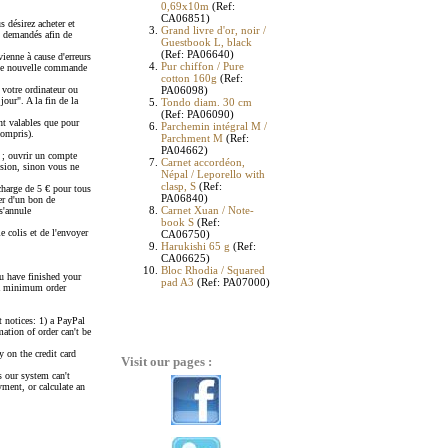
0,69x10m
(Ref:
CA06851)
s désirez acheter et
Grand livre d'or, noir /
t demandés afin de
Guestbook L, black
(Ref: PA06640)
evienne à cause d'erreurs
Pur chiffon / Pure
 Une nouvelle commande
cotton 160g
(Ref:
 votre ordinateur ou
PA06098)
jour". A la fin de la
Tondo diam. 30 cm
(Ref: PA06090)
ont valables que pour
Parchemin intégral M /
compris).
Parchment M
(Ref:
PA04662)
 ; ouvrir un compte
Carnet accordéon,
ession, sinon vous ne
Népal / Leporello with
clasp, S
(Ref:
charge de 5 € pour tous
PA06840)
ier d'un bon de
Carnet Xuan / Note-
s'annule
book S
(Ref:
 colis et de l'envoyer
CA06750)
Harukishi 65 g
(Ref:
CA06625)
Bloc Rhodia / Squared
u have finished your
pad A3
(Ref: PA07000)
s a minimum order
t notices: 1) a PayPal
ation of order can't be
y on the credit card
Visit our pages :
s our system can't
yment, or calculate an