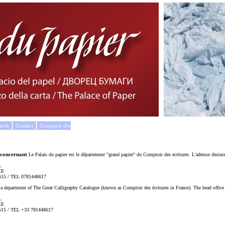
arch
Contact
Comptoir des
 concernant
Le Palais du papier est le département "grand papier" du Comptoir des ecritures. L'adresse dminis
L
CE
15 / TEL 0781448617
 a department of The Great Calligraphy Catalogue (known as Comptoir des écritures in France). The head office 
L
CE
15 / TEL +33 781448617