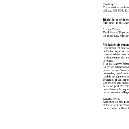
Reaching Us
If you need to reach u
address: ON TOP, 3
Règle de confidenti
fulfilment. In this case
Privacy Policy
The Palace of Paper nev
the third party will no
Modalités de retou
Conformément aux nouvel
de l'achat. Après accord
consommables, leur rem
remboursement de la ma
le retour.
Si le colis arrive écras
En cas de détérioratio
passé. En cas d'erreur 
nécessaire, merci de le
l'article est réparé ou
Toutefois, il est impor
Les articles sont insp
Aussi on peut être cer
donc d'ouvrir le paquet
ont un sous-emballage, 
Returns Policy
According to new Europ
of the seller is necess
back to sales without 