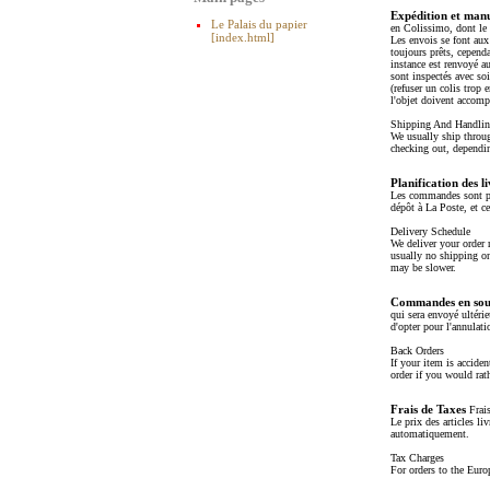
Expédition et man
Le Palais du papier
en Colissimo, dont le
[index.html]
Les envois se font aux
toujours prêts, cependa
instance est renvoyé au
sont inspectés avec so
(refuser un colis trop
l'objet doivent accomp
Shipping And Handli
We usually ship throug
checking out, dependin
Planification des l
Les commandes sont pré
dépôt à La Poste, et ce
Delivery Schedule
We deliver your order 
usually no shipping on
may be slower.
Commandes en sou
qui sera envoyé ultérie
d'opter pour l'annulat
Back Orders
If your item is acciden
order if you would rath
Frais de Taxes
Frais
Le prix des articles l
automatiquement.
Tax Charges
For orders to the Eur