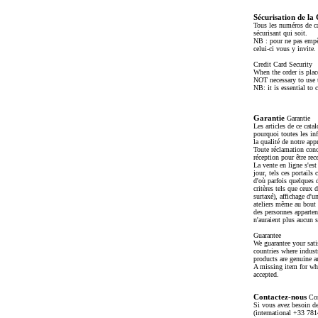
Sécurisation de la
Tous les numéros de ca
sécurisant qui soit.
NB : pour ne pas empêc
celui-ci vous y invite.
Credit Card Security
When the order is plac
NOT necessary to use t
NB: it is essential to
Garantie
Garantie
Les articles de ce cata
pourquoi toutes les in
la qualité de notre app
Toute réclamation conc
réception pour être re
La vente en ligne s'est
jour, tels ces portails
d'où parfois quelques 
critères tels que ceux 
surtaxé), affichage d'u
ateliers même au bout 
des personnes apparten
n'auraient plus aucun s
Guarantee
We guarantee your sati
countries where industr
products are genuine an
A missing item for whi
accepted.
Contactez-nous
Con
Si vous avez besoin de
(international +33 7814